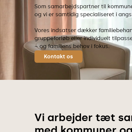
Som samarbejdspartner til kommuner a
og vi er samtidig specialiseret i ang
Vores indsatser dækker familiebeha
gruppeforløb eller individuelt tilpa
– og familiens behov i fokus.
Kontakt os
Vi arbejder tæt 
med kommuner o