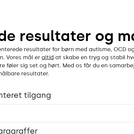
e resultater og m
terede resultater for børn med autisme, OCD og
on. Vores mål er
altid
at skabe en tryg og stabil hv
re føler sig set og hørt. Med os får du en samarbe
ålbare resultater.
nteret tilgang
aragraffer