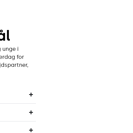
ål
 unge i
erdag for
jdspartner,