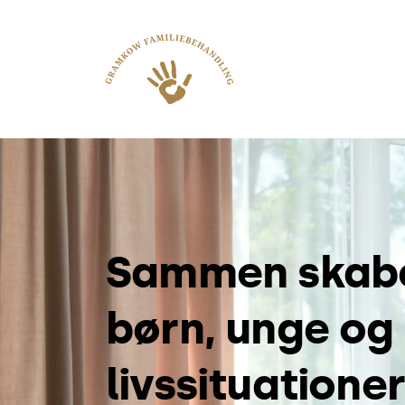
Sammen skaber 
børn, unge og 
livssituationer