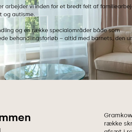
rbejder vi inden for et bredt felt af familiearbej
st og autisme.
ndling og en række specialområder både som
ssede behandlingsforløb – altid med barnets, den 
sammen
Gramkow 
række sk
g
afsæt i r