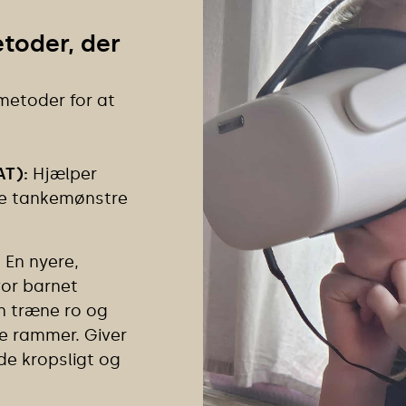
toder, der
etoder for at
AT):
Hjælper
e tankemønstre
:
En nyere,
or barnet
an træne ro og
ge rammer. Giver
de kropsligt og