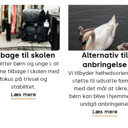
lbage til skolen
Alternativ til
anbringelse
øtter børn og unge i, at
e tilbage i skolen med
Vi tilbyder helhedsorie
fokus på trivsel og
støtte til udsatte fami
stabilitet.
med det mål at sikre,
Læs mere
børn kan blive i hjemm
undgå anbringelse
Læs mere