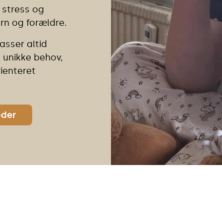
 stress og
rn og forældre.
passer altid
s unikke behov,
ienteret
oder