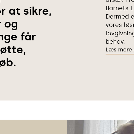
 at sikre,
Barnets L
Dermed er
r og
vores løs
lovgivni
nge får
behov.
øtte,
Læs mere 
øb.