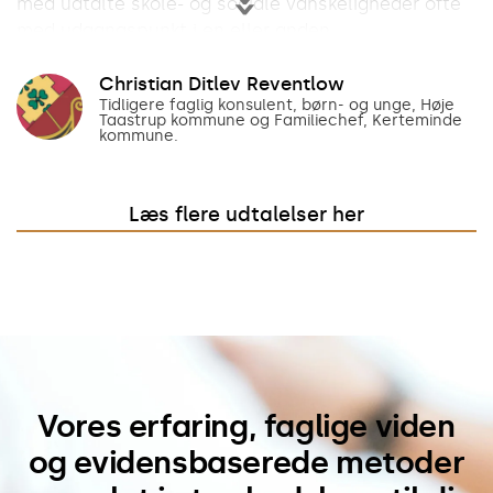
med udtalte skole- og sociale vanskeligheder ofte
med udgangspunkt i en eller anden
funktionsnedsættelse.
Men først og fremmest var der tale om børn og
Christian Ditlev Reventlow
Tidligere faglig konsulent, børn- og unge, Høje
familier, hvor skolen eller det sociale system ikke
Taastrup kommune og Familiechef, Kerteminde
evnede at rumme barnet og dets forældre. Her
kommune.
lykkedes det ofte Sanne med hendes helt særlige
kompetencer at åbne døre ind til disse familier,
Læs flere udtalelser her
hvor børnene med Sanne ved deres side gradvis
kom i bedre trivsel.
Senere, da jeg arbejdede som familiechef i en
anden kommune, lykkedes det mig også her at få
Sanne knyttet til et par familier - igen med samme
positive resultat.
Vores erfaring, faglige viden
og evidensbaserede metoder